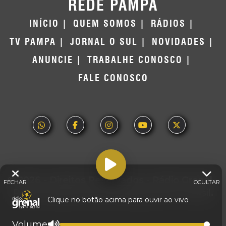
REDE PAMPA
INÍCIO
QUEM SOMOS
RÁDIOS
TV PAMPA
JORNAL O SUL
NOVIDADES
ANUNCIE
TRABALHE CONOSCO
FALE CONOSCO
© 2026 - Direitos Reservados - Rádio Grenal -
FECHAR
OCULTAR
Rede Pampa de Comunicação | RS - Brasil.
Clique no botão acima para ouvir ao vivo
Volume