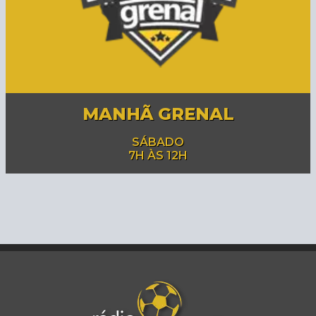
MANHÃ GRENAL
SÁBADO
7H ÀS 12H