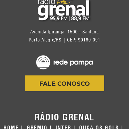
Avenida Ipiranga, 1500 - Santana
Porto Alegre/RS | CEP: 90160-091
FALE CONOSCO
RÁDIO GRENAL
HOME
GRÊMIO
INTER
OUÇA OS GOLS