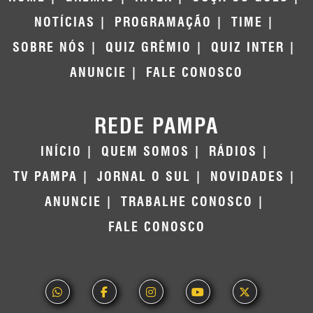
NOTÍCIAS
PROGRAMAÇÃO
TIME
SOBRE NÓS
QUIZ GRÊMIO
QUIZ INTER
ANUNCIE
FALE CONOSCO
REDE PAMPA
INÍCIO
QUEM SOMOS
RÁDIOS
TV PAMPA
JORNAL O SUL
NOVIDADES
ANUNCIE
TRABALHE CONOSCO
FALE CONOSCO