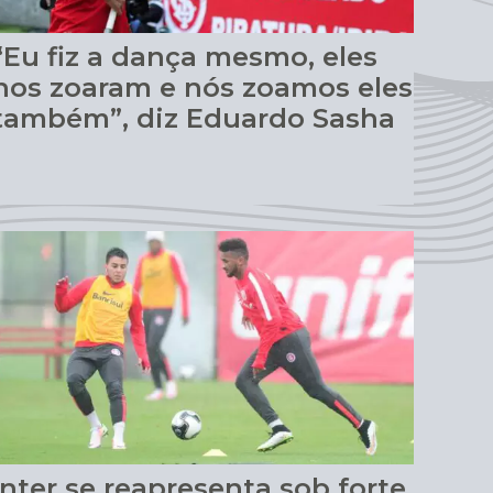
“Eu fiz a dança mesmo, eles
nos zoaram e nós zoamos eles
também”, diz Eduardo Sasha
Inter se reapresenta sob forte