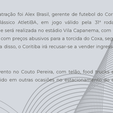
tração foi Alex Brasil,
gerente de futebol do Cori
ássico AtletiBA, em jogo válido pela 31ª ro
que será realizada no estádio Vila Capanema, co
s com preços abusivos para a torcida do Coxa, se
a disso, o Coritiba irá recusar-se a vender ingres
vento no Couto Pereira, com telão, food trucks 
ovido em outras ocasiões no estacionamento do e