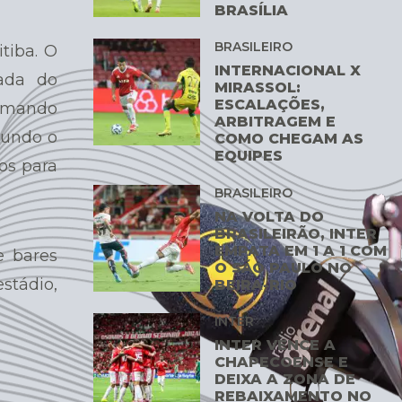
BRASÍLIA
BRASILEIRO
tiba. O
INTERNACIONAL X
dada do
MIRASSOL:
ESCALAÇÕES,
m mando
ARBITRAGEM E
gundo o
COMO CHEGAM AS
EQUIPES
sos para
BRASILEIRO
NA VOLTA DO
BRASILEIRÃO, INTER
EMPATA EM 1 A 1 COM
e bares
O SÃO PAULO NO
stádio,
BEIRA-RIO
INTER
INTER VENCE A
CHAPECOENSE E
DEIXA A ZONA DE
REBAIXAMENTO NO