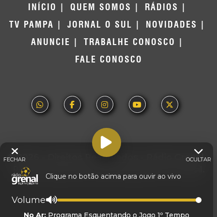
INÍCIO
QUEM SOMOS
RÁDIOS
TV PAMPA
JORNAL O SUL
NOVIDADES
ANUNCIE
TRABALHE CONOSCO
FALE CONOSCO
© 2026 - Direitos Reservados - Rádio Grenal -
FECHAR
OCULTAR
Rede Pampa de Comunicação | RS - Brasil.
Clique no botão acima para ouvir ao vivo
Volume
No Ar:
Programa Esquentando o Jogo 1º Tempo