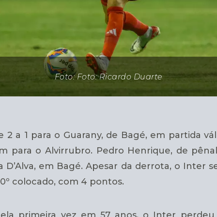
Foto: Foto: Ricardo Duarte
de 2 a 1 para o Guarany, de Bagé, em partida v
 para o Alvirrubro. Pedro Henrique, de pênal
ela D’Alva, em Bagé. Apesar da derrota, o Inte
10º colocado, com 4 pontos.
Pela primeira vez em 57 anos, o Inter perdeu 