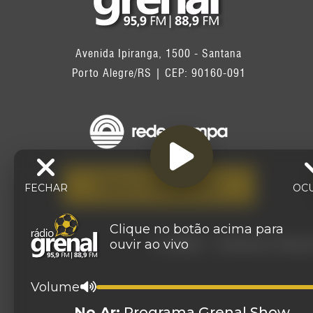
Avenida Ipiranga, 1500 - Santana
Porto Alegre/RS | CEP: 90160-091
FALE CONOSCO
FECHAR
OC
Clique no botão acima para
© 2026 - Direitos Res
ouvir ao vivo
Volume
No Ar:
Programa Grenal Show