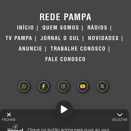
REDE PAMPA
INÍCIO
QUEM SOMOS
RÁDIOS
TV PAMPA
JORNAL O SUL
NOVIDADES
ANUNCIE
TRABALHE CONOSCO
FALE CONOSCO
© 2026 - Direitos Reservados - Rádio Grenal -
FECHAR
OCULTAR
Rede Pampa de Comunicação | RS - Brasil.
Clique no botão acima para ouvir ao vivo