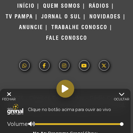
INÍCIO
QUEM SOMOS
RÁDIOS
TV PAMPA
JORNAL O SUL
NOVIDADES
ANUNCIE
TRABALHE CONOSCO
FALE CONOSCO
© 2026 - Direitos Reservados - Rádio Grenal -
FECHAR
OCULTAR
Rede Pampa de Comunicação | RS - Brasil.
Clique no botão acima para ouvir ao vivo
Volume