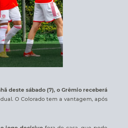
hã deste sábado (7), o Grêmio receberá
ual. O Colorado tem a vantagem, após
o jogo decisivo
fora de casa, que pode