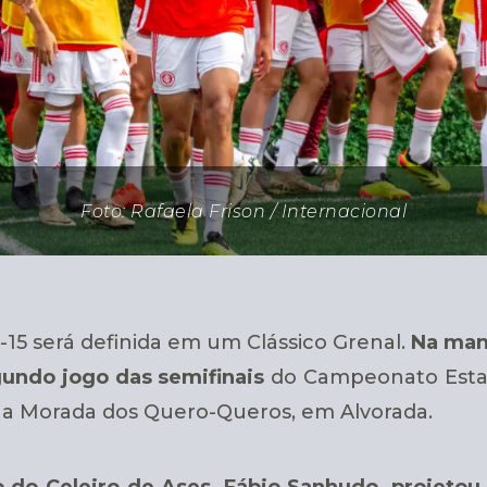
Foto: Rafaela Frison / Internacional
15 será definida em um Clássico Grenal.
Na man
gundo jogo das semifinais
do Campeonato Estad
 na Morada dos Quero-Queros, em Alvorada.
 do Celeiro de Ases, Fábio Sanhudo, projetou 