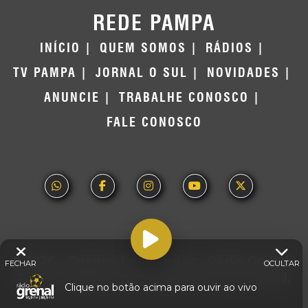
REDE PAMPA
INÍCIO
QUEM SOMOS
RÁDIOS
TV PAMPA
JORNAL O SUL
NOVIDADES
ANUNCIE
TRABALHE CONOSCO
FALE CONOSCO
© 2026 - Direitos Reservados - Rádio Grenal -
FECHAR
OCULTAR
Rede Pampa de Comunicação | RS - Brasil.
Clique no botão acima para ouvir ao vivo