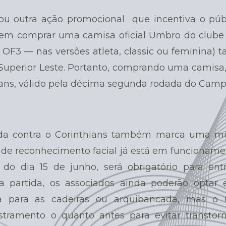
u outra ação promocional que incentiva o púb
Quem comprar uma camisa oficial Umbro do clube 
OF3 — nas versões atleta, classic ou feminina)
 Superior Leste. Portanto, comprando uma camisa
hians, válido pela décima segunda rodada do Cam
da contra o Corinthians também marca uma m
a de reconhecimento facial já está em funcionam
r do dia 15 de junho, será obrigatório para en
ta partida, os associados ainda poderão optar 
a para as cadeiras ou arquibancada, mas o 
tramento o quanto antes para evitar transtor