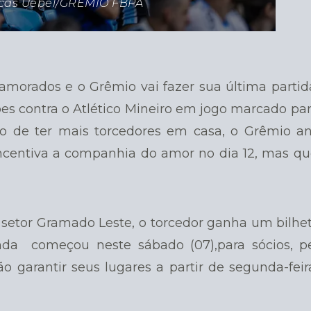
ucas Uebel/GREMIO FBPA
Namorados e o Grêmio vai fazer sua última partid
s contra o Atlético Mineiro em jogo marcado par
to de ter mais torcedores em casa, o Grêmio a
centiva a companhia do amor no dia 12, mas qu
 setor Gramado Leste, o torcedor ganha um bilhet
da começou neste sábado (07),para sócios, pe
 garantir seus lugares a partir de segunda-feira,