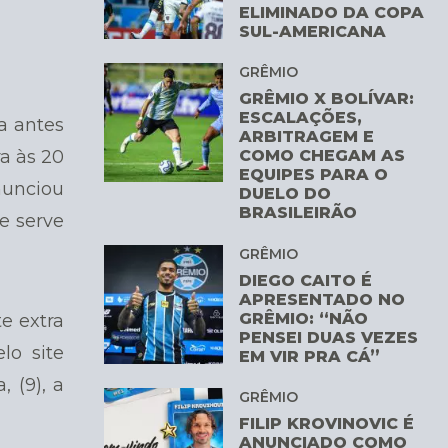
ELIMINADO DA COPA
SUL-AMERICANA
GRÊMIO
GRÊMIO X BOLÍVAR:
ESCALAÇÕES,
a antes
ARBITRAGEM E
a às 20
COMO CHEGAM AS
EQUIPES PARA O
nunciou
DUELO DO
BRASILEIRÃO
e serve
GRÊMIO
DIEGO CAITO É
APRESENTADO NO
GRÊMIO: “NÃO
e extra
PENSEI DUAS VEZES
lo site
EM VIR PRA CÁ”
 (9), a
GRÊMIO
FILIP KROVINOVIC É
ANUNCIADO COMO