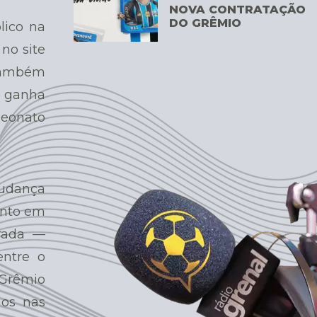
NOVA CONTRATAÇÃO
DO GRÊMIO
lico na
no site
 também
, ganha
peonato
udança
ento em
trada —
entre o
Grêmio
nos nas