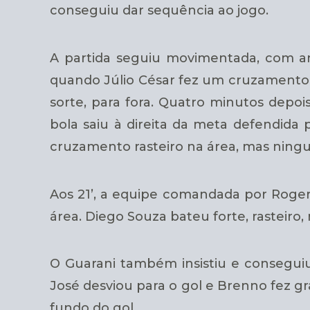
conseguiu dar sequência ao jogo.
A partida seguiu movimentada, com am
quando Júlio César fez um cruzamento n
sorte, para fora. Quatro minutos depoi
bola saiu à direita da meta defendida p
cruzamento rasteiro na área, mas nin
Aos 21’, a equipe comandada por Roge
área. Diego Souza bateu forte, rasteiro
O Guarani também insistiu e conseguiu
José desviou para o gol e Brenno fez g
fundo do gol.