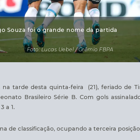
go Souza foi o grande nome da partida
Foto: Lucas Uebel / Grêmio FBPA
 tarde desta quinta-feira (21), feriado de Ti
eonato Brasileiro Série B. Com gols assinalad
 a 1.
na de classificação, ocupando a terceira posiçã