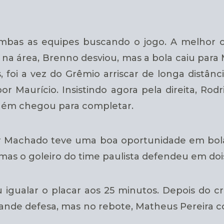
bas as equipes buscando o jogo. A melhor opor
a área, Brenno desviou, mas a bola caiu para Ma
s, foi a vez do Grêmio arriscar de longa distân
or Maurício. Insistindo agora pela direita, Ro
guém chegou para completar.
r Machado teve uma boa oportunidade em bola
, mas o goleiro do time paulista defendeu em do
 igualar o placar aos 25 minutos. Depois do c
rande defesa, mas no rebote, Matheus Pereira c