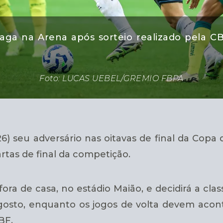
vaga na Arena após sorteio realizado pela CB
Foto: LUCAS UEBEL/GREMIO FBPA
) seu adversário nas oitavas de final da Copa do
tas de final da competição.
ora de casa, no estádio Maião, e decidirá a cla
 agosto, enquanto os jogos de volta devem acont
BF.