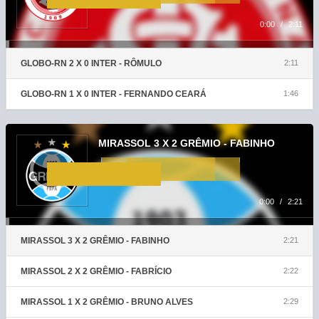
0:00
/
2:11
GLOBO-RN 2 X 0 INTER - RÔMULO
2:11
GLOBO-RN 1 X 0 INTER - FERNANDO CEARÁ
1:46
Tocador
de
MIRASSOL 3 X 2 GRÊMIO - FABINHO
áudio
0:00
/
2:21
MIRASSOL 3 X 2 GRÊMIO - FABINHO
2:21
MIRASSOL 2 X 2 GRÊMIO - FABRÍCIO
2:22
MIRASSOL 1 X 2 GRÊMIO - BRUNO ALVES
2:29