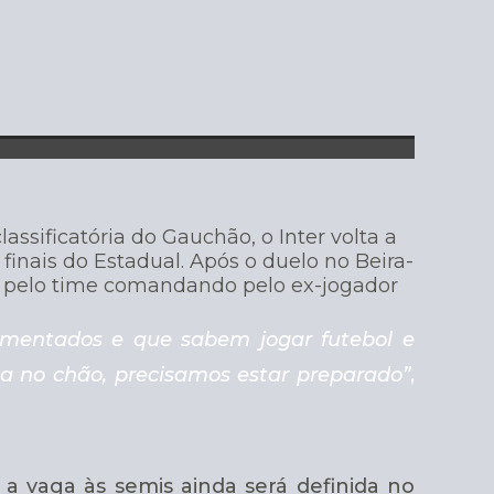
lassificatória do Gauchão, o Inter volta a
finais do Estadual. Após o duelo no Beira-
to pelo time comandando pelo ex-jogador
imentados e que sabem jogar futebol e
a no chão, precisamos estar preparado”
,
 a vaga às semis ainda será definida no