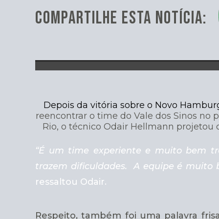
COMPARTILHE ESTA NOTÍCIA:
Depois da vitória sobre o Novo Hamburg
reencontrar o time do Vale dos Sinos no p
Rio, o técnico Odair Hellmann projetou
“É um time experiente e muito bem tr
trazem dificuldades. A equipe é muito 
ressaltou Odair.
Respeito, também foi uma palavra frisa