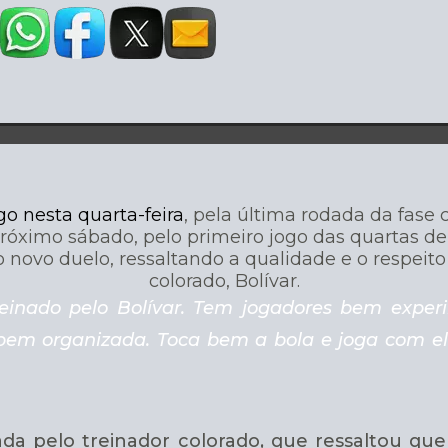
o nesta quarta-feira
, pela última rodada da fase c
róximo sábado, pelo primeiro jogo das quartas de 
 o novo duelo, ressaltando a qualidade e o respei
colorado, Bolívar.
einado pelo Bolívar. Tem jogadores bem exper
bem organizada. Toca bem a bola e joga com el
da pelo treinador colorado, que ressaltou que